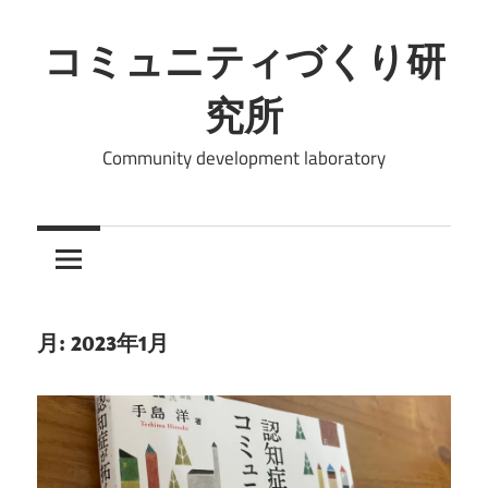
コ
ン
コミュニティづくり研
テ
究所
ン
ツ
Community development laboratory
へ
ス
キ
ッ
プ
月:
2023年1月