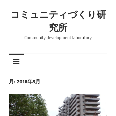
コ
ン
コミュニティづくり研
テ
究所
ン
ツ
Community development laboratory
へ
ス
キ
ッ
プ
月:
2018年5月