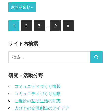
続きを読む
投
次
1
2
3
…
9
»
の
稿
記
の
サイト内検索
事
ペ
検
検
ー
索:
索
ジ
研究・活動分野
送
コミュニティづくり情報
り
コミュニティづくり活動
ご近所の互助生活の知恵
人びとの交流創出のアイデア