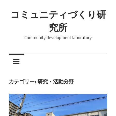
コ
ン
コミュニティづくり研
テ
究所
ン
ツ
Community development laboratory
へ
ス
キ
ッ
プ
カテゴリー:
研究・活動分野