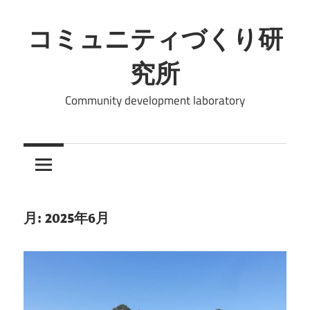
コ
ン
コミュニティづくり研
テ
究所
ン
ツ
Community development laboratory
へ
ス
キ
ッ
プ
月:
2025年6月