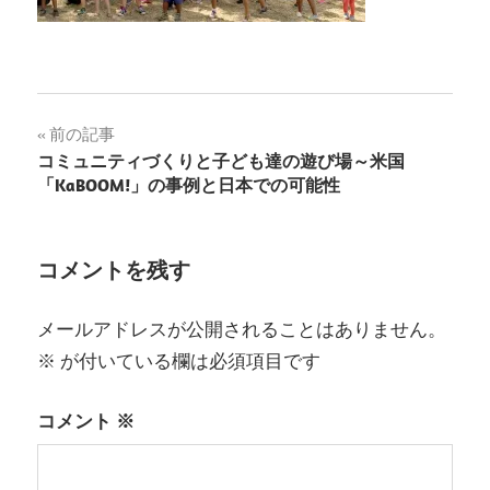
投
前の記事
コミュニティづくりと子ども達の遊び場～米国
稿
「KaBOOM!」の事例と日本での可能性
ナ
ビ
コメントを残す
ゲ
メールアドレスが公開されることはありません。
ー
※
が付いている欄は必須項目です
シ
コメント
※
ョ
ン