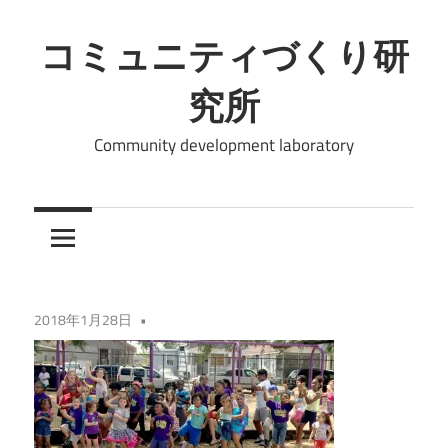
コ
ン
コミュニティづくり研
テ
究所
ン
ツ
Community development laboratory
へ
ス
キ
ッ
プ
2018年1月28日