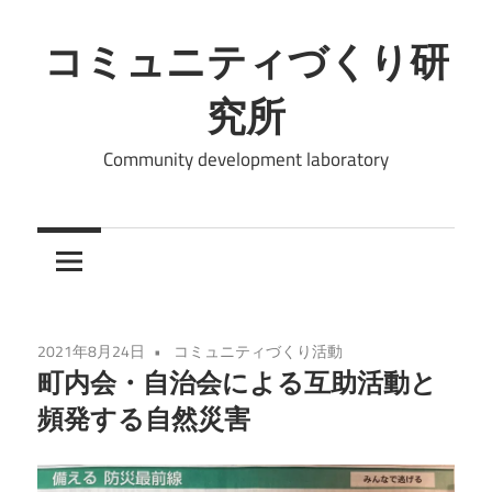
コ
ン
コミュニティづくり研
テ
究所
ン
ツ
Community development laboratory
へ
ス
キ
ッ
プ
2021年8月24日
コミュニティづくり活動
町内会・自治会による互助活動と
頻発する自然災害