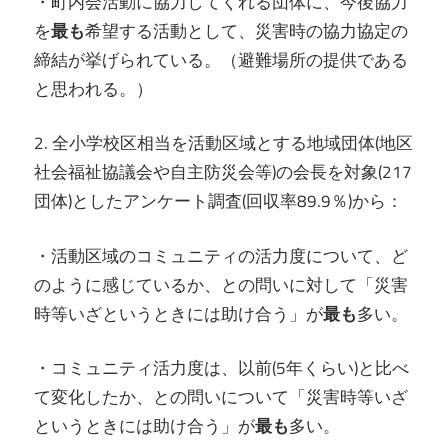
・町内会活動に協力してくれる団体に、今後協力
を
最も
希望する活動として、災害時の協力協定の
締結が挙げられている。（避難場所の提供である
と思われる。）
2. 全小学校区相当を活動区域とする地域団体(地区
社会福祉協議会や自主防災会等)の会長を対象(217
団体)としたアンケート調査(回収率89.9％)から：
・活動区域のコミュニティの活力度について、ど
のように感じているか、との問いに対して「災害
時等いざというときには助け合う」が
最も
多い。
・コミュニティ活力度は、以前(5年くらい)と比べ
て変化したか、との問いについて「災害時等いざ
というときには助け合う」が
最も
多い。