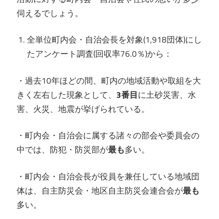
伺えるでしょう。
全単位町内会・自治会長を対象(1,918団体)にし
たアンケート調査(回収率76.0％)から：
・過去10年ほどの間、町内の地域活動や取組を大
きく左右した現象として、
3番目
に土砂災害、水
害、火災、地震が挙げられている。
・町内会・自治会に属する諸々の部会や委員会の
中では、防犯・防災部が
最も
多い。
・町内会・自治会長が役員を兼任している地域団
体は、自主防災会・地区自主防災会連合会が
最も
多い。