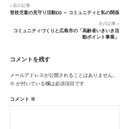
投
前の記事
登校児童の見守り活動(2) ～ コミュニティと私の関係
稿
次の記事
ナ
コミュニティづくりと広島市の「高齢者いきいき活
動ポイント事業」
ビ
ゲ
コメントを残す
ー
シ
メールアドレスが公開されることはありません。
ョ
※
が付いている欄は必須項目です
ン
コメント
※