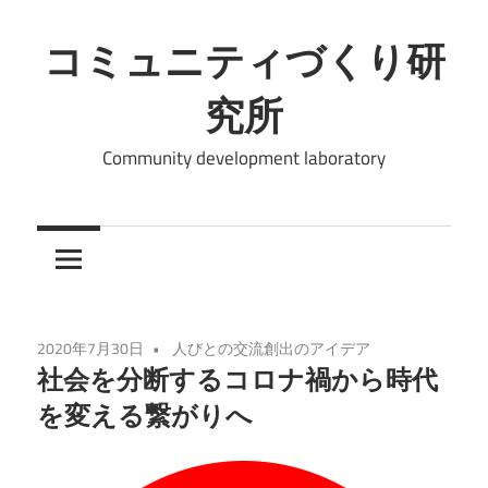
コ
ン
コミュニティづくり研
テ
究所
ン
ツ
Community development laboratory
へ
ス
キ
ッ
プ
2020年7月30日
人びとの交流創出のアイデア
社会を分断するコロナ禍から時代
を変える繋がりへ