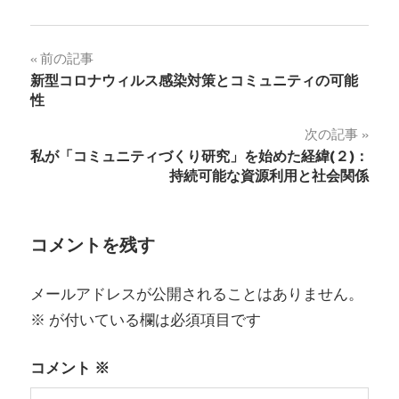
投
前の記事
新型コロナウィルス感染対策とコミュニティの可能
稿
性
ナ
次の記事
私が「コミュニティづくり研究」を始めた経緯(２)：
ビ
持続可能な資源利用と社会関係
ゲ
ー
コメントを残す
シ
メールアドレスが公開されることはありません。
ョ
※
が付いている欄は必須項目です
ン
コメント
※