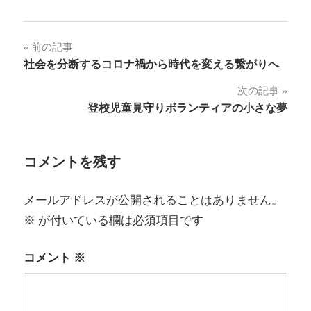
投
前の記事
社会を分断するコロナ禍から時代を変える繋がりへ
稿
次の記事
ナ
登校児童見守りボランティアの小さな夢
ビ
ゲ
コメントを残す
ー
メールアドレスが公開されることはありません。
シ
※
が付いている欄は必須項目です
ョ
コメント
※
ン