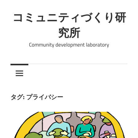
コ
ン
コミュニティづくり研
テ
究所
ン
ツ
Community development laboratory
へ
ス
キ
ッ
プ
タグ:
プライバシー