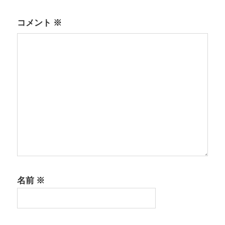
ー
シ
コメント
※
ョ
ン
名前
※