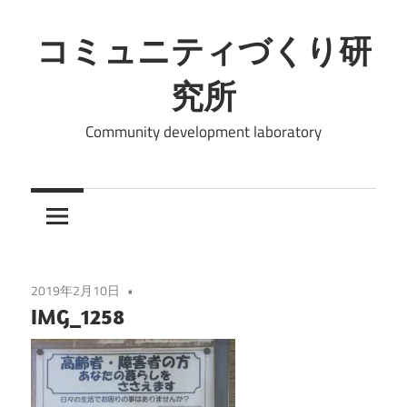
コ
ン
コミュニティづくり研
テ
究所
ン
ツ
Community development laboratory
へ
ス
キ
ッ
プ
2019年2月10日
IMG_1258