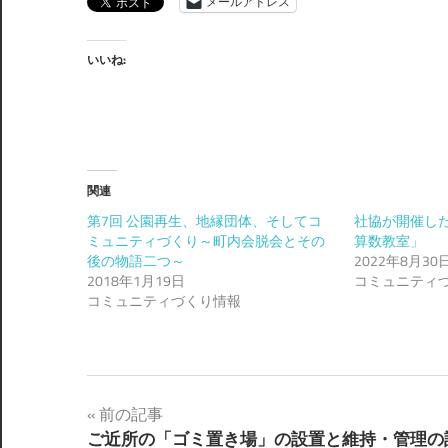
メールアドレス
いいね:
関連
第7回 公園再生、地縁団体、そしてコ
社協が開催し
ミュニティづくり～町内会脱会とその
算数教室」
後の物語二つ～
2022年8月30
2018年1月19日
コミュニティ
コミュニティづくり情報
投
前の記事
ご近所の「ゴミ置き場」の設置と維持・管理の