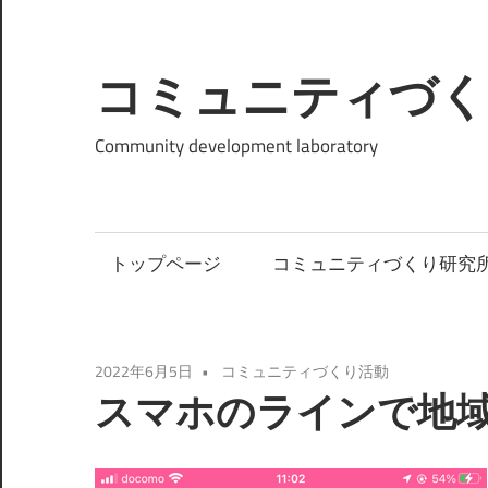
コ
ン
テ
コミュニティづく
ン
ツ
Community development laboratory
へ
ス
キ
トップページ
コミュニティづくり研究
ッ
プ
2022年6月5日
コミュニティづくり活動
スマホのラインで地