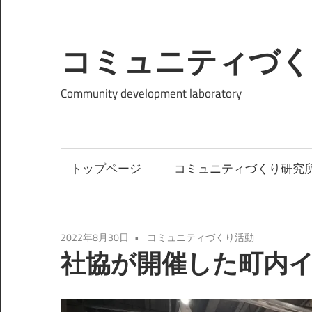
コ
ン
テ
コミュニティづく
ン
ツ
Community development laboratory
へ
ス
キ
トップページ
コミュニティづくり研究
ッ
プ
2022年8月30日
コミュニティづくり活動
社協が開催した町内