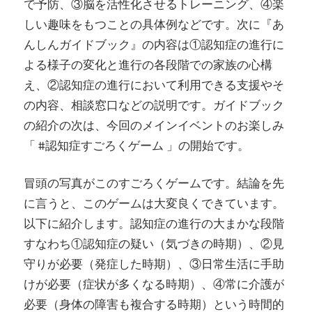
で予防、③脳を活性化させるトレーニング、④楽
しい趣味をもつことの具体例などです。次に『あ
んしんガイドブック』の内容は①認知症の進行に
よる様子の変化と進行の各段階での家族の心構
え、②認知症の進行において利用できる支援やそ
の内容、相談窓口などの説明です。ガイドブック
の紹介の次は、今回のメインイベントのお楽しみ
「 #認知症すごろくゲーム 」の開始です。
冒頭の写真がこのすごろくゲームです。結論を先
に言うと、このゲームは大変良くできています。
以下に紹介します。認知症の進行の大まかな段階
すなわち①認知症の疑い（気づきの時期）、②見
守りが必要（発症した時期）、③日常生活に手助
けが必要（症状が多くなる時期）、④常に介護が
必要（身体の障害も複合する時期）という時間的