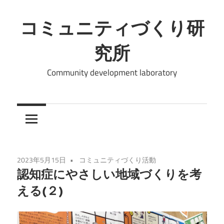
コ
ン
コミュニティづくり研
テ
究所
ン
ツ
Community development laboratory
へ
ス
キ
ッ
プ
2023年5月15日
コミュニティづくり活動
認知症にやさしい地域づくりを考
える(２)