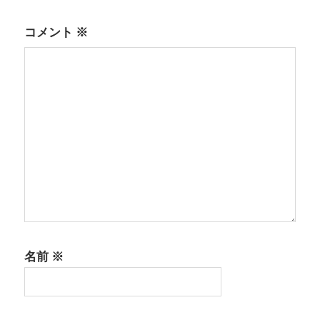
ー
シ
コメント
※
ョ
ン
名前
※