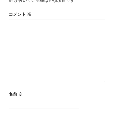
※
が付いている欄は必須項目です
シ
ョ
コメント
※
ン
名前
※