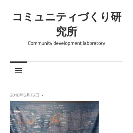
コ
ン
コミュニティづくり研
テ
究所
ン
ツ
Community development laboratory
へ
ス
キ
ッ
プ
2018年5月15日