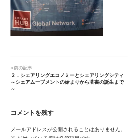
投
前の記事
２．シェアリングエコノミーとシェアリングシティ
稿
～シェアムーブメントの始まりから著書の誕生まで
～
ナ
ビ
コメントを残す
ゲ
ー
メールアドレスが公開されることはありません。