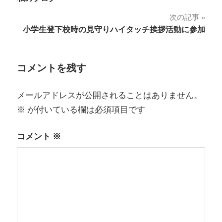
稿
次の記事
ナ
小学生登下校時の見守りハイタッチ挨拶活動に参加
ビ
ゲ
コメントを残す
ー
メールアドレスが公開されることはありません。
シ
※
が付いている欄は必須項目です
ョ
コメント
※
ン