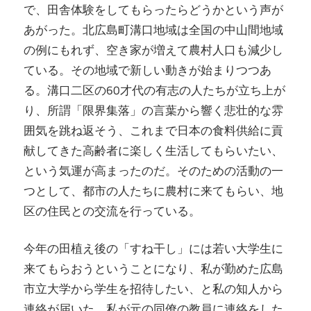
で、田舎体験をしてもらったらどうかという声が
あがった。
北広島町溝口地域は全国の中山間地域
の例にもれず、空き家が増えて農村人口も減少し
ている。その地域で新しい動きが始まりつつあ
る。溝口二区の60才代の有志の人たちが立ち上が
り、所謂「限界集落」の言葉から響く悲壮的な雰
囲気を跳ね返そう、これまで日本の食料供給に貢
献してきた高齢者に楽しく生活してもらいたい、
という気運が高まったのだ。そのための活動の一
つとして、都市の人たちに農村に来てもらい、地
区の住民との交流を行っている。
今年の田植え後の「すね干し」には若い大学生に
来てもらおうということになり、私が勤めた広島
市立大学から学生を招待したい、と私の知人から
連絡が届いた。私が元の同僚の教員に連絡をした