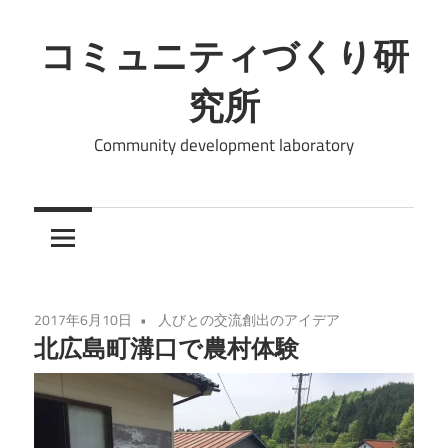
コ
ン
コミュニティづくり研
テ
究所
ン
ツ
Community development laboratory
へ
ス
キ
ッ
プ
2017年6月10日
人びとの交流創出のアイデア
北広島町溝口で農村体験