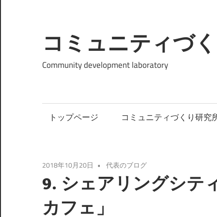
コ
ン
テ
コミュニティづく
ン
ツ
Community development laboratory
へ
ス
キ
トップページ
コミュニティづくり研究
ッ
プ
2018年10月20日
代表のブログ
9. シェアリングシ
カフェ」