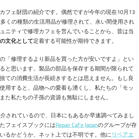
カフェ財団の紹介です。偶然ですが今年の現在10月13
fé Weekです。多くの種類の生活用品が修理されて、永い間使用され
ュニティで修理カフェを営んでいることから、昔は当
の文化として
定着する可能性が期待できます。
の「修理するより新品を買った方が安いですよ」とい
ると思います。製品の部品を保存する期間が限られて
捨ての消費生活が長続きするとは思えません。もし良
使用すると、品物への愛着も湧くし、私たちの「モッ
また私たちの子孫の資源も無駄にしません。
紹介されているので、日本にもあるか早速調べてみまし
たフェイスブックには
Repair Caf’e Japan
のグループが存
いるかどうか、ネット上では不明です。他に
リペアエ