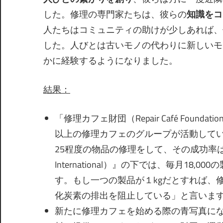
した。修理の専門家たちは、彼らの
知識をコ
人たちはコミュニティの助けが少しあれば、
した。人びとは古いモノの代わりに新しいモ
かに経験するようになりました。
結果
：
「修理カフェ財団（Repair Café Foun
以上の修理カフェのグループが活動して
25程度の物品の修理をして、その成功率は70
International）』の下では、毎月1
す。もし一つの製品が１kgだとすれば、
化炭素の排出を阻止している」と言いま
新たに修理カフェを始める際の青写真に