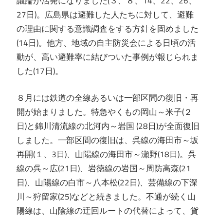
議論が活発になりました(３、８、14、22、26、
27日)。広島県は避難した人たちに対して、避難
の理由に関する意識調査をする方針を固めました
(14日)。他方、地域の自主防災会による日頃の活
動が、高い避難率に結びついた事例が報じられま
した(17日)。
８月には鉄道の全線あるいは一部区間の復旧・再
開が始まりました。特急やくもの岡山～米子(２
日)と錦川清流線の北河内～岩国 (28日)が全面復旧
しました。一部区間の復旧は、呉線の海田市～坂
再開(１、3日)、山陽線の海田市～瀬野(18日)。呉
線の呉～広(21日)、岩徳線の岩国～周防高森(21
日)、山陽線の白市～八本松(22日)、芸備線の下深
川～狩留家(25)などと続きました。不通が続く山
陽線は、山陰線の迂回ルートの代替によって、貨