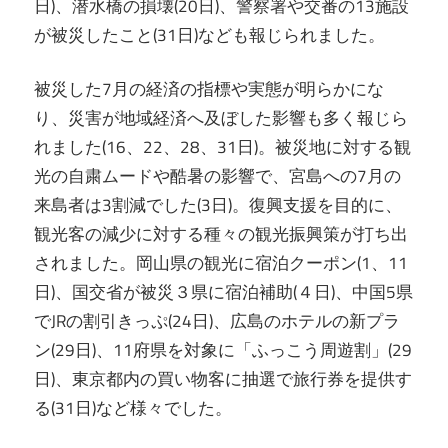
日)、潜水橋の損壊(20日)、警察署や交番の13施設
が被災したこと(31日)なども報じられました。
被災した7月の経済の指標や実態が明らかにな
り、災害が地域経済へ及ぼした影響も多く報じら
れました(16、22、28、31日)。被災地に対する観
光の自粛ムードや酷暑の影響で、宮島への7月の
来島者は3割減でした(3日)。復興支援を目的に、
観光客の減少に対する種々の観光振興策が打ち出
されました。岡山県の観光に宿泊クーポン(1、11
日)、国交省が被災３県に宿泊補助(４日)、中国5県
でJRの割引きっぷ(24日)、広島のホテルの新プラ
ン(29日)、11府県を対象に「ふっこう周遊割」(29
日)、東京都内の買い物客に抽選で旅行券を提供す
る(31日)など様々でした。