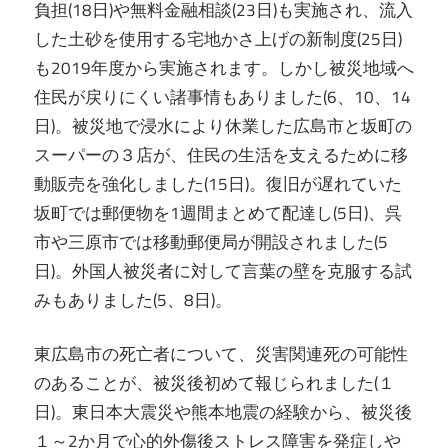
負担(18日)や無料金融相談(23日)も実施され、流入
した土砂を使用する宅地かさ上げの新制度(25日)
も2019年度から実施されます。しかし被災地域へ
住民が戻りにくい諸事情もありました(6、10、14
日)。被災地で浸水により休業した広島市と坂町の
スーパーの３店が、住民の生活を支えるために移
動販売を強化しました(15日)。復旧が遅れていた
坂町では郵便物を1週間まとめて配達し(5日)、呉
市や三原市では移動郵便局が開設されました(5
日)。外国人被災者に対して言葉の壁を克服する試
みもありました(5、8日)。
東広島市の死亡者について、災害関連死の可能性
のあることが、被災後初めて報じられました(１
日)。東日本大震災や熊本地震の経験から、被災後
１～2か月で心的外傷後ストレス障害を発症しや