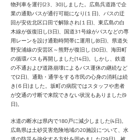
物列車を運行(23、30)しました。広島呉道路で企
業の通勤バスが通行可能になり(１日)、バスの迂
回が安佐北区口田で解除され(１日)、東広島の白
木線が仮復旧し(3日)、国道31号線がバスなどの専
用レーンを設け通勤時間帯に運用し(8日)、県道矢
野安浦線の安芸区～熊野が復旧し (30日)、海田町
の循環バスも再開しました(14日)。しかし、鉄道
の不通および道路崩壊によるバス運休の継続など
で(2日)、通勤・通学をする市民の心身の消耗は続
き(６日)ました。坂町の病院ではスタッフや患者
が交通の寸断で来院できない状況もありました(9
日)。
水道の断水は県内で180戸に減少しました(4日)。
広島県は土砂災害危険地域の20施設について、水
道の防災を強化する方針を固めました(29日)。被