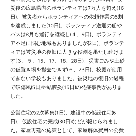
災後の広島県内のボランティアは7万人を超え(16
日)、被災者からボランティアへの依頼作業の5割
を達成しました(10日)。ボランティア送迎の船や
バスは8月も運行を継続し(４、9日)、ボランティ
ア不足に悩む地域もありましたが(2日)、ボランテ
ィアは被災地の復旧に大きな役割を果たし続けま
す(３、５、15、17、18、28日)。災害ごみや土砂
の仮置き場を撤去できず(６、23日)、校庭が使用
できない学校もありました。被災地の復旧の過程
で破傷風(5日)や結膜炎(15日)の発症事例がありま
した。
公営住宅の2次募集(1日)、建設中の仮設住宅(6
日)、仮設住宅の完成(30日)などが報じられまし
た。家屋再建の施策として、家屋解体費用の公費