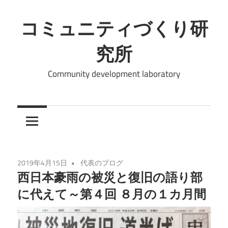
コ
ン
コミュニティづくり研
テ
究所
ン
ツ
Community development laboratory
へ
ス
キ
ッ
プ
2019年4月15日
代表のブログ
西日本豪雨の被災と復旧の語り部
に代えて～第４回 ８月の１カ月間