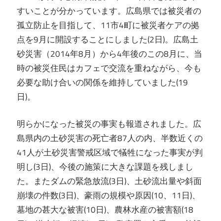
すいことが分かっています。広島県では被災者の
孤立防止を目指して、11市4町に被災者ケアの拠
点を9月に開設することにしました(2日)。広島土
砂災害（2014年8月）から4年後のこの8月に、当
時の被災住民はカフェで交流を重ねながら、今も
必要な助け合いの関係を維持していました(19
日)。
明らかになった被災の事実も報道されました。広
島県内の土砂災害の死亡者87人の内、半数近くの
41人が土砂災害警戒区域で犠牲になった事実が判
明し(3日)、今後の施策に大きな課題を残しまし
た。またダムの緊急放流(3日)、土砂流出量や斜面
崩壊の件数(3日)、豪雨の規模や原因(10、11日)、
墓地の甚大な被害(10日)、農林水産の被害額(18