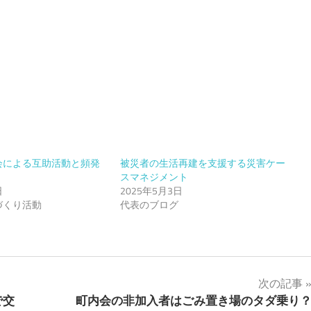
会による互助活動と頻発
被災者の生活再建を支援する災害ケー
スマネジメント
日
2025年5月3日
づくり活動
代表のブログ
次の記事
で交
町内会の非加入者はごみ置き場のタダ乗り