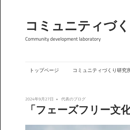
コ
ン
テ
コミュニティづく
ン
ツ
Community development laboratory
へ
ス
キ
トップページ
コミュニティづくり研究
ッ
プ
2024年9月27日
代表のブログ
「フェーズフリー文