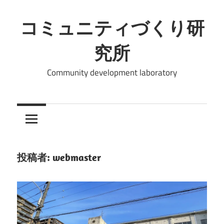
コ
ン
コミュニティづくり研
テ
究所
ン
ツ
Community development laboratory
へ
ス
キ
ッ
プ
投稿者:
webmaster