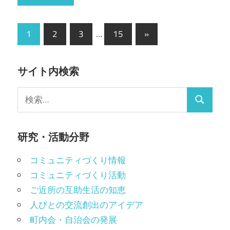
投
次
1
2
3
…
15
»
の
稿
記
の
サイト内検索
事
ペ
検
検
ー
索:
索
ジ
研究・活動分野
送
コミュニティづくり情報
り
コミュニティづくり活動
ご近所の互助生活の知恵
人びとの交流創出のアイデア
町内会・自治会の発展